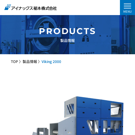
MENU
アイナックス稲本株式会社
PRODUCTS
会社情報
製品情報
アイナックス
稲本とは
TOP
〉
製品情報
〉
Viking 2000
拠点情報
リネンサプライの
流れ
製品一覧
お知らせ